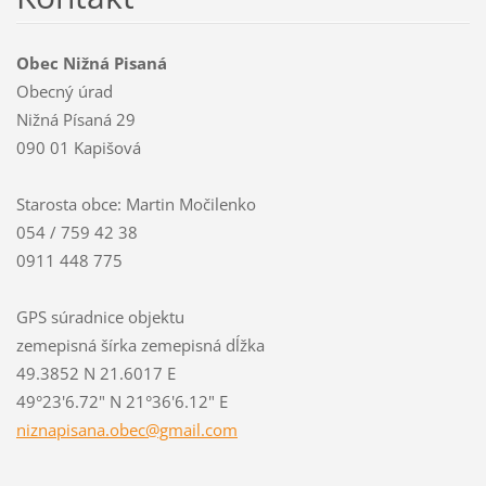
Obec Nižná Pisaná
Obecný úrad
Nižná Písaná 29
090 01 Kapišová
Starosta obce: Martin Močilenko
054 / 759 42 38
0911 448 775
GPS súradnice objektu
zemepisná šírka zemepisná dĺžka
49.3852 N 21.6017 E
49°23'6.72" N 21°36'6.12" E
niznapis
ana.obec
@gmail.c
om